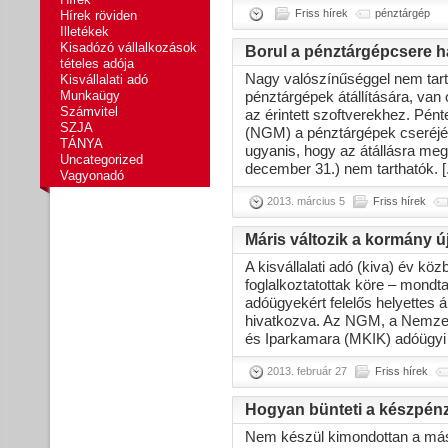
Friss hírek
pénztárgép
Hírek röviden
Illetékek
Kisadózó vállalkozások
Borul a pénztárgépcsere h
tételes adója
Nagy valószínűséggel nem tart
Kisvállalati adó
Munkaügy
pénztárgépek átállítására, van
Számvitel
az érintett szoftverekhez. Pé
SZJA
(NGM) a pénztárgépek cseréjéről
TÁNYA
ugyanis, hogy az átállásra megs
Uncategorized
december 31.) nem tarthatók. [.
Vagyonadó
2013. március 5
Friss hírek
Máris változik a kormány ú
A kisvállalati adó (kiva) év kö
foglalkoztatottak köre – mon
adóügyekért felelős helyettes
hivatkozva. Az NGM, a Nemzet
és Iparkamara (MKIK) adóügyi fó
2013. február 27
Friss hírek
Hogyan bünteti a készpénz
Nem készül kimondottan a másfé