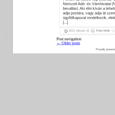
Nemzeti Adó- és Vámhivatal (N
bevallást. Aki élni kíván a lehe
adja postára, vagy adja át sze
ügyfélkapuval rendelkezik, ele
[...]
2013. február 15
Friss hírek
Post navigation
←
Older posts
Proudly power