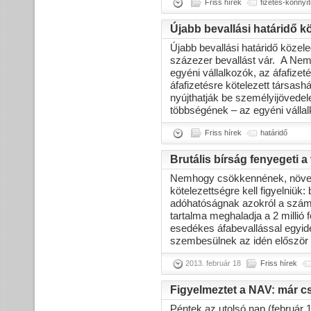
Friss hírek
fizetés-könnyí
Újabb bevallási határidő k
Újabb bevallási határidő közele
százezer bevallást vár. A Nem
egyéni vállalkozók, az áfafiz
áfafizetésre kötelezett társas
nyújthatják be személyijövedel
többségének – az egyéni vállalk
Friss hírek
határidő
Brutális bírság fenyegeti a
Nemhogy csökkennének, növeke
kötelezettségre kell figyelniük:
adóhatóságnak azokról a száml
tartalma meghaladja a 2 millió f
esedékes áfabevallással egyide
szembesülnek az idén először a 
2013. február 18
Friss hírek
Figyelmeztet a NAV: már c
Péntek az utolsó nap (február