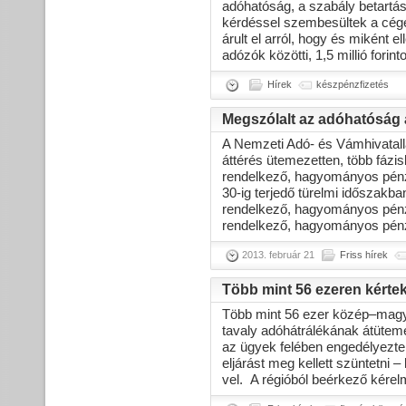
adóhatóság, a szabály betartás
kérdéssel szembesültek a cég
árult el arról, hogy és miként 
adózók közötti, 1,5 millió forin
Hírek
készpénzfizetés
Megszólalt az adóhatóság 
A Nemzeti Adó- és Vámhivatall
áttérés ütemezetten, több fázis
rendelkező, hagyományos pénzt
30-ig terjedő türelmi időszakb
rendelkező, hagyományos pénzt
rendelkező, hagyományos pénzt
2013. február 21
Friss hírek
Több mint 56 ezeren kértek 
Több mint 56 ezer közép–magya
tavaly adóhátrálékának átüteme
az ügyek felében engedélyezte
eljárást meg kellett szüntetni 
vel. A régióból beérkező kérel