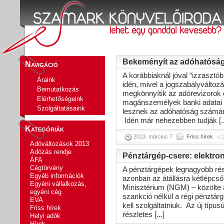
Bekeményít az adóhatóság 
Navigáció
A korábbiaknál jóval “izzaszt
Áraink
idén, mivel a jogszabályváltoz
Bemutatkozás
megkönnyítik az adórevizorok d
Elérhetőségeink
magánszemélyek banki adatai 
Szolgáltatásaink
lesznek az adóhatóság számára,
Idén már nehezebben tudják [..
Kategóriák
2013. március 7
Friss hírek
Adóváltozások 2013
Adózás rendje
Pénztárgép-csere: elektron
ÁFA
Cégtörvény
A pénztárgépek legnagyobb részé
Egyéb információk
azonban az átállásra kétlépcs
Egyéni vállalkozás,
Minisztérium (NGM) – közölte 
egyéni cég
szankció nélkül a régi pénztár
EVA
kell szolgáltatniuk. Az új típ
Friss hírek
részletes [...]
Helyi adók
Hírek