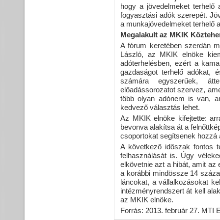
hogy a jövedelmeket terhelő
fogyasztási adók szerepét. Jö
a munkajövedelmeket terhelő adó
Megalakult az MKIK Közteher
A fórum keretében szerdán me
László, az MKIK elnöke kiem
adóterhelésben, ezért a kama
gazdaságot terhelő adókat, 
számára egyszerűek, átte
előadássorozatot szervez, amel
több olyan adónem is van, am
kedvező választás lehet.
Az MKIK elnöke kifejtette: ar
bevonva alakítsa át a felnőtt
csoportokat segítsenek hozzá 
A következő időszak fontos t
felhasználását is. Úgy véle
elkövetnie azt a hibát, amit az
a korábbi mindössze 14 százal
láncokat, a vállalkozásokat kel
intézményrendszert át kell alakí
az MKIK elnöke.
Forrás: 2013. február 27. MTI 