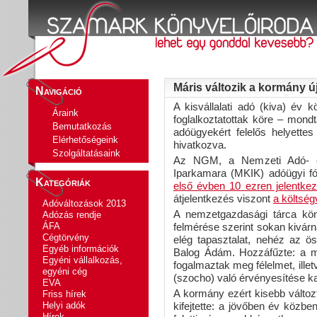
Máris változik a kormány ú
Navigáció
A kisvállalati adó (kiva) év
Áraink
foglalkoztatottak köre – mo
Bemutatkozás
adóügyekért felelős helyette
Elérhetőségeink
hivatkozva.
Szolgáltatásaink
Az NGM, a Nemzeti Adó- é
Iparkamara (MKIK) adóügyi fó
Kategóriák
első évben 10 ezren jelentkez
átjelentkezés viszont
a költség
Adóváltozások 2013
A nemzetgazdasági tárca kö
Adózás rendje
ÁFA
felmérése szerint sokan kivárn
Cégtörvény
elég tapasztalat, nehéz az ö
Egyéb információk
Balog Ádám. Hozzáfűzte: a m
Egyéni vállalkozás,
fogalmaztak meg félelmet, ille
egyéni cég
(szocho) való érvényesítése k
EVA
A kormány ezért kisebb változ
Friss hírek
Helyi adók
kifejtette: a jövőben év közben
Hírek