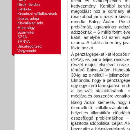
feletti és szakképzetlen m
Hírek röviden
kedvezmény. Korábbi beruhá
Illetékek
megoldást hoz a kormány ált
Kisadózó vállalkozások
rosszabbul járni azok a kivá
tételes adója
mondta Balog Ádám. Pusztá
Kisvállalati adó
problémáit, ugyanakkor adózá
Munkaügy
adózóknak – 6 millió forint éve
Számvitel
SZJA
katát, amelybe 50 ezren lépt
TÁNYA
száma. A katát a kormány javas
Uncategorized
fűzte hozzá.
Vagyonadó
A pénztárgépeket két lépcsős 
(NAV), és bár a teljes rendszer
részét május elsejével össze 
témáról Balog Ádám. Hangsúly
30-ig, az e nélküli – jellemz
Elmondta, hogy a pénztárgép
egy egyszerű támogatási rendsz
a kasszák átalakításának, c
módjára és összegére vonatkoz
Balog Ádám kiemelte, hogy id
üzemeltető vállalkozásoknak 
helyettes államtitkár előadá
összefüggő problémákhoz – p
igazította adópolitikai céljait
bevezette a tőkejövedelmek ke