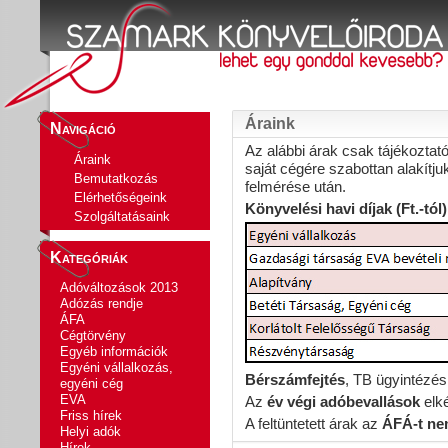
Áraink
Navigáció
Az alábbi árak csak tájékoztat
Áraink
saját cégére szabottan alakítj
Bemutatkozás
felmérése után.
Elérhetőségeink
Könyvelési havi díjak (Ft.-tól)
Szolgáltatásaink
Kategóriák
Adóváltozások 2013
Adózás rendje
ÁFA
Cégtörvény
Egyéb információk
Egyéni vállalkozás,
Bérszámfejtés
, TB ügyintézés:
egyéni cég
EVA
Az
év végi adóbevallások
elké
Friss hírek
A feltüntetett árak az
ÁFÁ-t ne
Helyi adók
Hírek