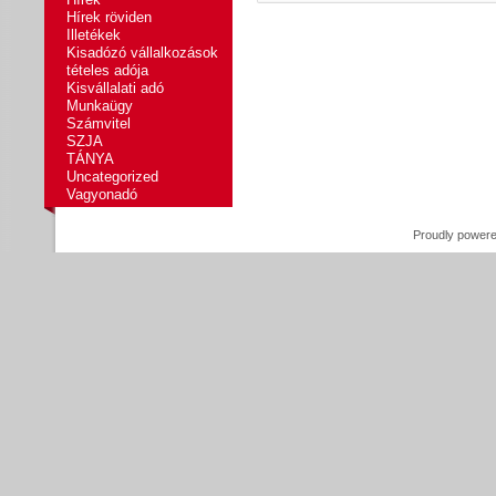
Hírek röviden
Illetékek
Kisadózó vállalkozások
tételes adója
Kisvállalati adó
Munkaügy
Számvitel
SZJA
TÁNYA
Uncategorized
Vagyonadó
Proudly power