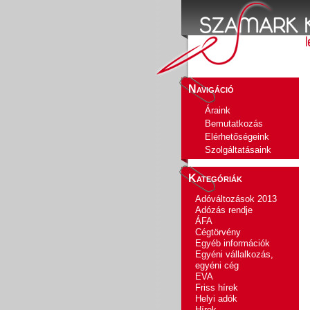
Navigáció
Áraink
Bemutatkozás
Elérhetőségeink
Szolgáltatásaink
Kategóriák
Adóváltozások 2013
Adózás rendje
ÁFA
Cégtörvény
Egyéb információk
Egyéni vállalkozás,
egyéni cég
EVA
Friss hírek
Helyi adók
Hírek