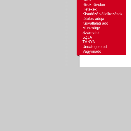
Hírek röviden
Illetékek
Kisadózó vállalkozások
tételes adója
Kisvállalati adó
Munkaügy
Számvitel
SZJA
TÁNYA
Uncategorized
Vagyonadó