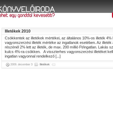
Illetékek 2010
Csökkentek az illetékek mértékei, az általános 10%-os illeték 4% l
vagyonszerzési illeték mértéke az ingatlanok esetében. Az illeték ala
részénél 2% lett az illeték, de max. 200 millió Ft/ingatlan. Lakás 
kulcs 4%-ra csökken. A visszterhes vagyonszerzési illetéket kell fi
ingatlan vagyonnal rendelkező [...]
2009. december 3
Illetékek