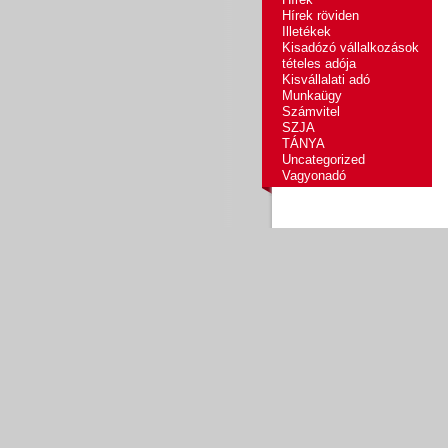
Hírek röviden
Illetékek
Kisadózó vállalkozások
tételes adója
Kisvállalati adó
Munkaügy
Számvitel
SZJA
TÁNYA
Uncategorized
Vagyonadó