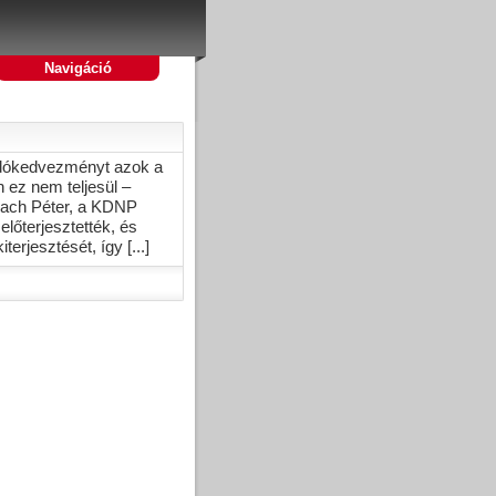
Navigáció
adókedvezményt azok a
 ez nem teljesül –
rrach Péter, a KDNP
lőterjesztették, és
erjesztését, így [...]