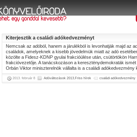
Kiterjesztik a családi adókedvezményt
Nemcsak az adóból, hanem a járulékból is levonhatják majd az 
családok, amelyeknek a kisebb jövedelmük miatt az adó esetében
közölte a Fidesz-KDNP gyulai frakcióülése után, csütörtökön Ha
frakcióvezetője. A tanácskozáson a kereszténydemokraták ismét e
Orbán Viktor miniszterelnök vállalta is a családi adókedvezmény kit
2013. február 8
Adóváltozások 2013
,
Friss hírek
családi adókedvezmény