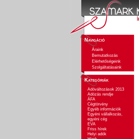
Navigáció
Áraink
Bemutatkozás
Elérhetőségeink
Szolgáltatásaink
Kategóriák
Adóváltozások 2013
Adózás rendje
ÁFA
Cégtörvény
Egyéb információk
Egyéni vállalkozás,
egyéni cég
EVA
Friss hírek
Helyi adók
Hírek