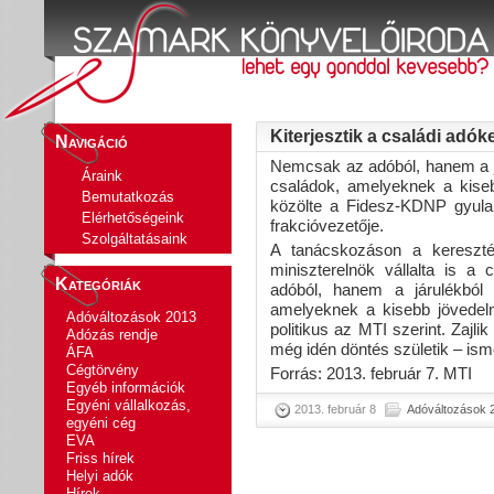
Kiterjesztik a családi ad
Navigáció
Nemcsak az adóból, hanem a j
Áraink
családok, amelyeknek a kise
Bemutatkozás
közölte a Fidesz-KDNP gyulai
Elérhetőségeink
frakcióvezetője.
Szolgáltatásaink
A tanácskozáson a keresztén
miniszterelnök vállalta is a
Kategóriák
adóból, hanem a járulékból
amelyeknek a kisebb jövedel
Adóváltozások 2013
politikus az MTI szerint. Zajli
Adózás rendje
még idén döntés születik – ism
ÁFA
Cégtörvény
Forrás: 2013. február 7. MTI
Egyéb információk
Egyéni vállalkozás,
2013. február 8
Adóváltozások 
egyéni cég
EVA
Friss hírek
Helyi adók
Hírek