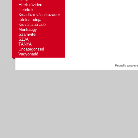
Hírek röviden
Illetékek
Kisadózó vállalkozások
tételes adója
Kisvállalati adó
Munkaügy
Számvitel
SZJA
TÁNYA
Uncategorized
Vagyonadó
Proudly power