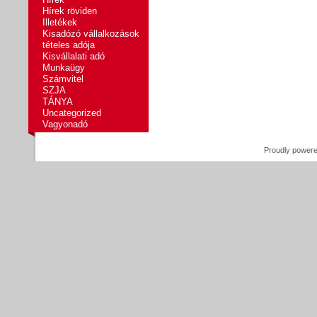
Hírek röviden
Illetékek
Kisadózó vállalkozások
tételes adója
Kisvállalati adó
Munkaügy
Számvitel
SZJA
TÁNYA
Uncategorized
Vagyonadó
Proudly power