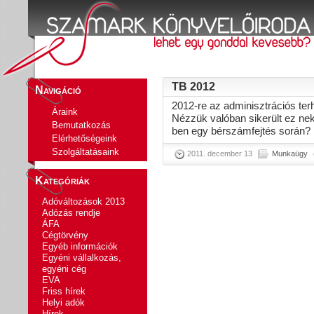
TB 2012
Navigáció
2012-re az adminisztrációs ter
Áraink
Nézzük valóban sikerült ez nek
Bemutatkozás
ben egy bérszámfejtés során?
Elérhetőségeink
Szolgáltatásaink
2011. december 13
Munkaügy
Kategóriák
Adóváltozások 2013
Adózás rendje
ÁFA
Cégtörvény
Egyéb információk
Egyéni vállalkozás,
egyéni cég
EVA
Friss hírek
Helyi adók
Hírek