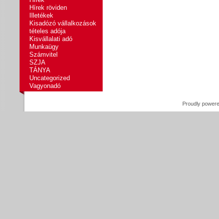
Hírek röviden
Illetékek
Kisadózó vállalkozások
tételes adója
Kisvállalati adó
Munkaügy
Számvitel
SZJA
TÁNYA
Uncategorized
Vagyonadó
Proudly power