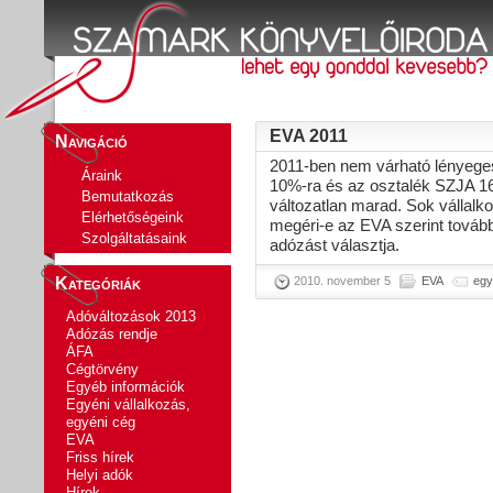
EVA 2011
Navigáció
2011-ben nem várható lényege
Áraink
10%-ra és az osztalék SZJA 16
Bemutatkozás
változatlan marad. Sok vállalk
Elérhetőségeink
megéri-e az EVA szerint tovább
Szolgáltatásaink
adózást választja.
2010. november 5
EVA
egy
Kategóriák
Adóváltozások 2013
Adózás rendje
ÁFA
Cégtörvény
Egyéb információk
Egyéni vállalkozás,
egyéni cég
EVA
Friss hírek
Helyi adók
Hírek