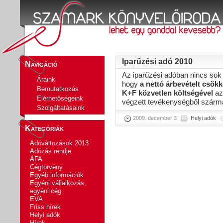
Iparűzési adó 2010
Navigáció
Az iparűzési adóban nincs sok 
Áraink
hogy
a nettó árbevételt csökk
Bemutatkozás
K+F közvetlen költségével
az
Elérhetőségeink
végzett tevékenységből szárma
Szolgáltatásaink
2009. december 3
Helyi adók
Kategóriák
Adóváltozások 2013
Adózás rendje
ÁFA
Cégtörvény
Egyéb információk
Egyéni vállalkozás,
egyéni cég
EVA
Friss hírek
Helyi adók
Hírek