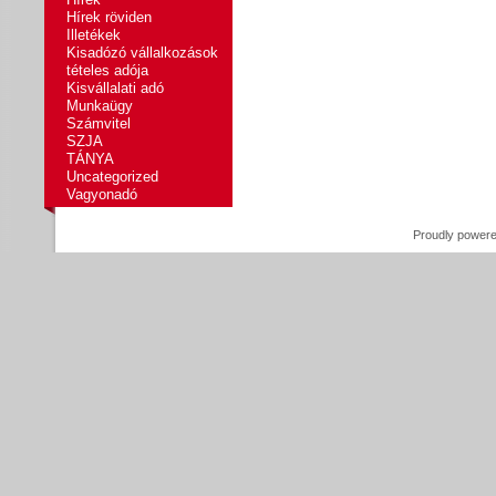
Hírek röviden
Illetékek
Kisadózó vállalkozások
tételes adója
Kisvállalati adó
Munkaügy
Számvitel
SZJA
TÁNYA
Uncategorized
Vagyonadó
Proudly power