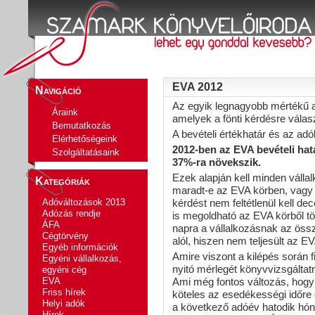
EVA 2012
Navigáció
Az egyik legnagyobb mértékű a
Áraink
amelyek a fönti kérdésre válas
Bemutatkozás
A bevételi értékhatár és az adó
Elérhetőségeink
2012-ben az EVA bevételi határ
Szolgáltatásaink
37%-ra növekszik.
Ezek alapján kell minden váll
Kategóriák
maradt-e az EVA körben, vagy k
Adóváltozások 2013
kérdést nem feltétlenül kell d
Adózás rendje
is megoldható az EVA körből tö
ÁFA
napra a vállalkozásnak az öss
Cégtörvény
alól, hiszen nem teljesült az EV
Egyéb információk
Amire viszont a kilépés során fi
Egyéni vállalkozás,
nyitó mérlegét könyvvizsgáltatni
egyéni cég
EVA
Ami még fontos változás, hogy 
Friss hírek
köteles az esedékességi időre 
Helyi adók
a következő adóév hatodik hóna
Hírek