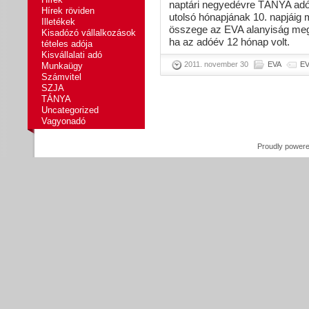
naptári negyedévre TÁNYA adóe
Hírek röviden
utolsó hónapjának 10. napjáig
Illetékek
összege az EVA alanyiság me
Kisadózó vállalkozások
ha az adóév 12 hónap volt.
tételes adója
Kisvállalati adó
2011. november 30
EVA
E
Munkaügy
Számvitel
SZJA
TÁNYA
Uncategorized
Vagyonadó
Proudly power