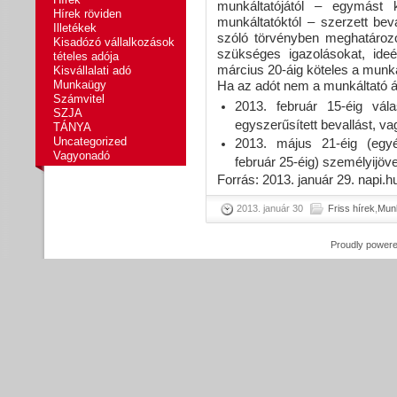
munkáltatójától – egymást 
Hírek röviden
munkáltatóktól – szerzett bev
Illetékek
szóló törvényben meghatároz
Kisadózó vállalkozások
szükséges igazolásokat, ideé
tételes adója
március 20-áig köteles a munká
Kisvállalati adó
Munkaügy
Ha az adót nem a munkáltató á
Számvitel
2013. február 15-éig vál
SZJA
egyszerűsített bevallást, va
TÁNYA
Uncategorized
2013. május 21-éig (egyé
Vagyonadó
február 25-éig) személyijöv
Forrás: 2013. január 29. napi.h
2013. január 30
Friss hírek
,
Mun
Proudly power