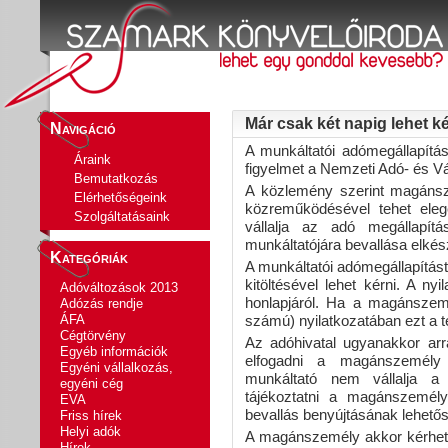
Már csak két napig lehet k
Navigáció
A munkáltatói adómegállapítás
Áraink
figyelmet a Nemzeti Adó- és V
Bemutatkozás
A közlemény szerint magánsz
Elérhetőségeink
közreműködésével tehet eleg
Szolgáltatásaink
vállalja az adó megállapí
munkáltatójára bevallása elkész
Kategóriák
A munkáltatói adómegállapítás
kitöltésével lehet kérni. A ny
Adóváltozások 2013
honlapjáról. Ha a magánszem
Adózás rendje
ÁFA
számú) nyilatkozatában ezt a té
Cégtörvény
Az adóhivatal ugyanakkor arr
Egyéb információk
elfogadni a magánszemély 
Egyéni vállalkozás,
munkáltató nem vállalja a 
egyéni cég
tájékoztatni a magánszemélyt
EVA
bevallás benyújtásának lehetős
Friss hírek
Helyi adók
A magánszemély akkor kérheti 
Hírek